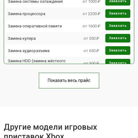
Замена системы охлаждения
от 1000 ₽
Заказать
Замена процессора
от 2200 ₽
Заказать
Замена оперативной памяти
от 1600 ₽
Заказать
Замена кулера
от 550 ₽
Заказать
Замена аудиоразъема
от 650 ₽
Заказать
Замена HDD (замена жёсткого
от 300 ₽
Заказать
диска)
Замена Ethernet порта
от 600 ₽
Заказать
Показать весь прайс
Замена разъёмов (HDMI, DVI,
от 400 ₽
Заказать
Дисплей порта)
Замена модуля Wi-Fi
от 1100 ₽
Заказать
Замена блока питания
от 1100 ₽
Заказать
Другие модели игровых
Замена материнской платы
от 1100 ₽
Заказать
приставок Xbox
Заказать