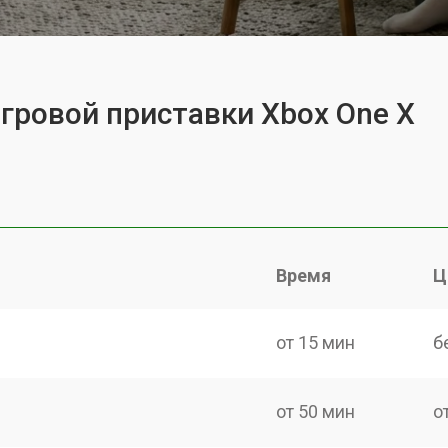
игровой приставки Xbox One X
Время
Ц
от 15 мин
б
от 50 мин
о