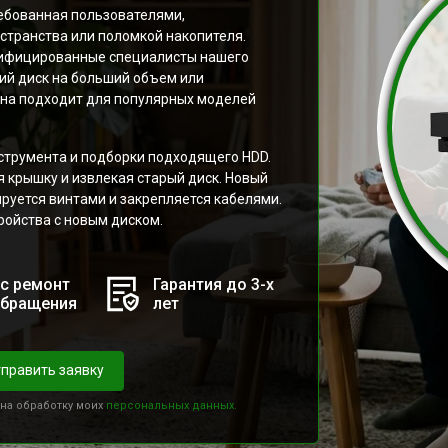
ребованная пользователями,
странства или поломкой накопителя.
ифицированные специалисты нашего
ий диск на больший объем или
ена подходит для популярных моделей
струмента и подборки подходящего HDD.
я крышку и извлекая старый диск. Новый
ируется винтами и закрепляется кабелями.
ройства с новым диском.
с ремонт
Гарантия до 3-х
обращения
лет
править заявку
 на обработку моих
персональных данных.