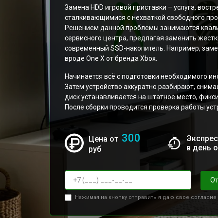
Замена HDD игровой приставки – услуга, вост
сталкивающимися с нехваткой свободного про
Решением данной проблемы занимаются квал
сервисного центра, предлагая заменить жестк
современный SSD-накопитель. Например, зам
вроде One X от бренда Xbox.
Начинается всё с подготовки необходимого ин
Затем устройство аккуратно разбирают, снима
диск устанавливается на штатное место, фикс
После сборки проводится проверка работы уст
300
Экспрес
Цена от
в день 
руб
От
Нажимая на кнопку отправить я даю свое согласие