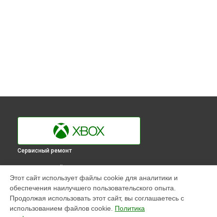
Сервисный ремонт
ВЫБЕРИ СВОЙ ГОРОД
Этот сайт использует файлы cookie для аналитики и
Диагностика игровой приставки Xbox в
Краснодаре
обеспечения наилучшего пользовательского опыта.
Диагностика игровой приставки Xbox в
Ростове-на-Дону
Продолжая использовать этот сайт, вы соглашаетесь с
Диагностика игровой приставки Xbox в
Нижнем
использованием файлов cookie.
Политика
Новгороде