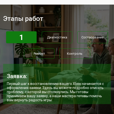
Замена модуля Wi-Fi
от 1100 ₽
Заказать
Замена блока питания
от 1100 ₽
Заказать
Этапы работ
Замена материнской платы
от 1100 ₽
Заказать
Ремонт Blu-Ray игровой приставки
от 750 ₽
Заказать
Xbox
1
Диагностика
Согласование
Ремонт
Контроль
Заявка:
Первый шаг к восстановлению вашего Xbox начинается с
оформления заявки. Здесь вы можете подробно описать
проблему, с которой вы столкнулись. Мы готовы
принимаем вашу заявку, а наши мастера готовы помочь
вам вернуть радость игры.