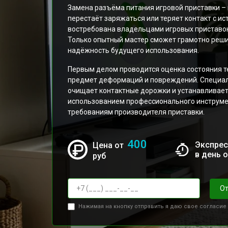
Замена разъёма питания игровой приставки –
перестаёт заряжаться или теряет контакт с ис
востребована владельцами игровых приставок
Только опытный мастер сможет грамотно реши
надёжность будущего использования.
Первым делом проводится оценка состояния те
предмет деформаций и повреждений. Специали
очищает контактные дорожки и устанавливает 
использованием профессионального инструме
требованиям производителя приставки.
400
Экспрес
Цена от
в день 
руб
От
Нажимая на кнопку отправить я даю свое согласие